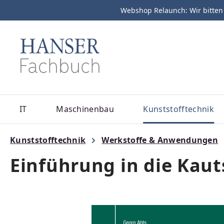
Webshop Relaunch: Wir bitten
m Hauptinhalt springen
Zur Suche springen
Zur Hauptnavigation springen
IT
Maschinenbau
Kunststofftechnik
Kunststofftechnik
Werkstoffe & Anwendungen
Einführung in die Kau
Bildergalerie überspringen