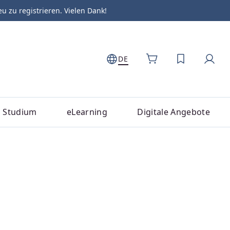
zu registrieren. Vielen Dank!
DE
DU HAST 0
Studium
eLearning
Digitale Angebote