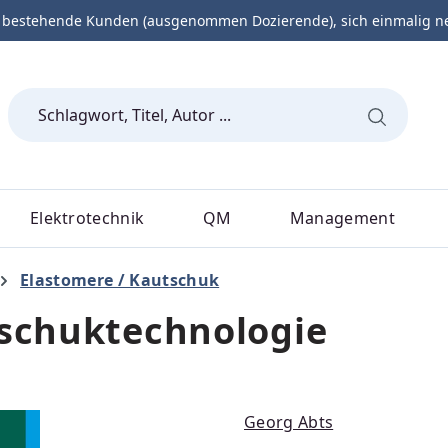
 bestehende Kunden (ausgenommen Dozierende), sich einmalig neu 
Elektrotechnik
QM
Management
Elastomere / Kautschuk
tschuktechnologie
Georg Abts