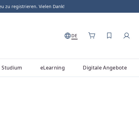
zu registrieren. Vielen Dank!
DE
DU HAST 0
Studium
eLearning
Digitale Angebote