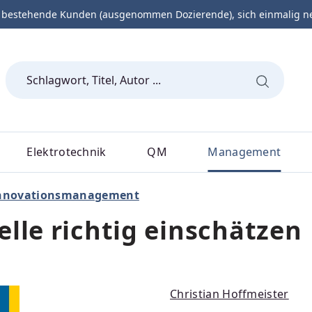
 bestehende Kunden (ausgenommen Dozierende), sich einmalig neu 
Elektrotechnik
QM
Management
nnovationsmanagement
lle richtig einschätzen
Christian Hoffmeister