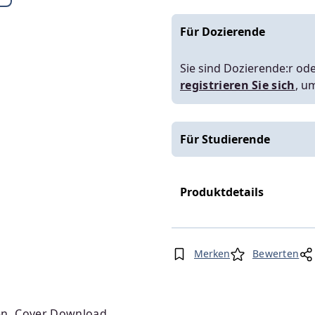
Für Dozierende
Sie sind Dozierende:r ode
registrieren Sie sich
, u
Für Studierende
Produktdetails
Merken
Bewerten
en
Cover Download