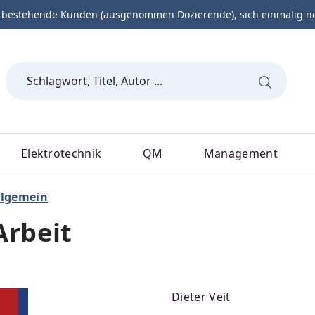
 bestehende Kunden (ausgenommen Dozierende), sich einmalig neu 
Elektrotechnik
QM
Management
llgemein
Arbeit
Dieter Veit