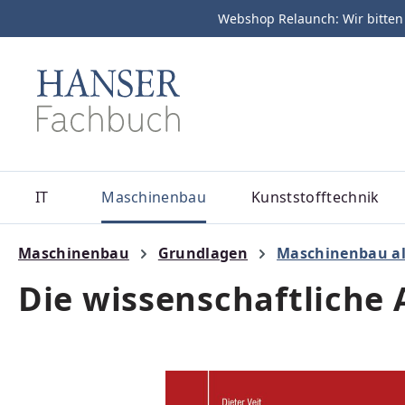
Webshop Relaunch: Wir bitten
m Hauptinhalt springen
Zur Suche springen
Zur Hauptnavigation springen
IT
Maschinenbau
Kunststofftechnik
Maschinenbau
Grundlagen
Maschinenbau a
Die wissenschaftliche 
Bildergalerie überspringen