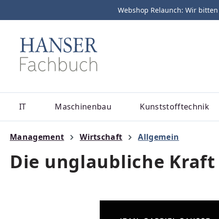
Webshop Relaunch: Wir bitten
m Hauptinhalt springen
Zur Suche springen
Zur Hauptnavigation springen
IT
Maschinenbau
Kunststofftechnik
Management
Wirtschaft
Allgemein
Die unglaubliche Kraft
Bildergalerie überspringen