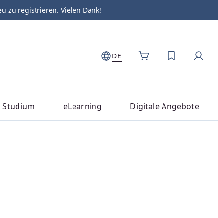
zu registrieren. Vielen Dank!
DE
DU HAST 0
Studium
eLearning
Digitale Angebote