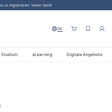
zu registrieren. Vielen Dank!
DE
DU HAST 0
Studium
eLearning
Digitale Angebote
e