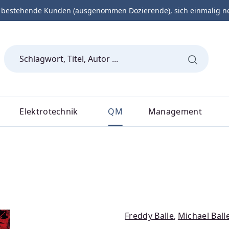
 bestehende Kunden (ausgenommen Dozierende), sich einmalig neu 
Elektrotechnik
QM
Management
Freddy Balle
,
Michael Ball