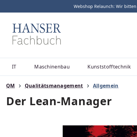
Webshop Relaunch: Wir bitten
m Hauptinhalt springen
Zur Suche springen
Zur Hauptnavigation springen
IT
Maschinenbau
Kunststofftechnik
QM
Qualitätsmanagement
Allgemein
Der Lean-Manager
Bildergalerie überspringen