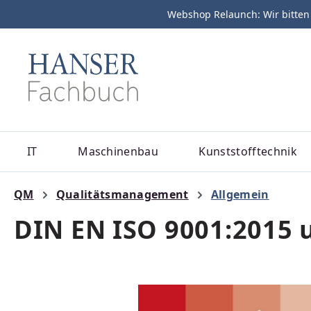
Webshop Relaunch: Wir bitten
m Hauptinhalt springen
Zur Suche springen
Zur Hauptnavigation springen
IT
Maschinenbau
Kunststofftechnik
QM
Qualitätsmanagement
Allgemein
DIN EN ISO 9001:2015
Bildergalerie überspringen