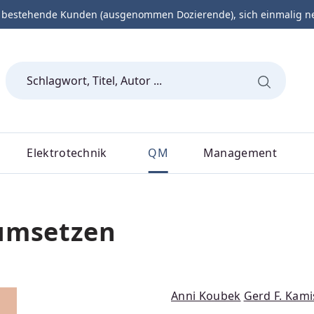
 bestehende Kunden (ausgenommen Dozierende), sich einmalig neu 
Elektrotechnik
QM
Management
 umsetzen
Anni Koubek
Gerd F. Kam