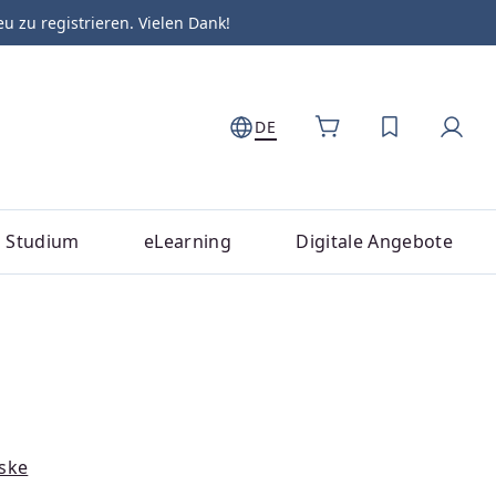
zu registrieren. Vielen Dank!
DE
DU HAST 0
Studium
eLearning
Digitale Angebote
iske