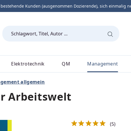
 bestehende Kunden (ausgenommen Dozierende), sich einmalig neu 
Elektrotechnik
QM
Management
gement allgemein
r Arbeitswelt
(5)
Durchschnittliche Bewert