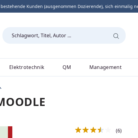
 bestehende Kunden (ausgenommen Dozierende), sich einmalig neu 
Elektrotechnik
QM
Management
.
 MOODLE
(6)
Durchschnittliche Bewert