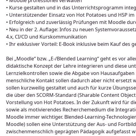
• Moodle professionell verwalten
• Kurse gestalten und in das Unterrichtsprogramm integ
• Unterstützender Einsatz von Hot Potatoes und H5P im
• Erfolgreich und zuverlässig Prüfungen mit Moodle du
• Neu in der 2. Auflage: Infos zu neuen Systemvorausset
4.x, CI/CD und Kurskommunikation
• Ihr exklusiver Vorteil: E-Book inklusive beim Kauf des
Bei „Moodle“ bzw. „E-/Blended Learning“ geht es vor allem
didaktische Konzept der Lehre integrieren und diese u
Lernzielkontrollen sowie die Abgabe von Hausaufgaben 
menschliche Kontakt sollen dadurch aber nicht ersetzt 
sollen kurzweilig gestaltet und auch für kurze Übungsse
die über den SCORM-Standard (Sharable Content Object 
Vorstellung von Hot Potatoes. In der Zukunft wird für 
sowie als motivierendes Recherchemedium die Integratio
Moodle immer wichtiger. Blended-Learning-Technologien 
Moodle) sollen eine Unterstützung der Aus- und Fortbildu
zwischenmenschlich geprägten Pädagogik aufgefasst we