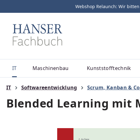
Webshop Relaunch: Wir bitten
m Hauptinhalt springen
Zur Suche springen
Zur Hauptnavigation springen
IT
Maschinenbau
Kunststofftechnik
IT
Softwareentwicklung
Scrum, Kanban & Co
Blended Learning mit
Bildergalerie überspringen