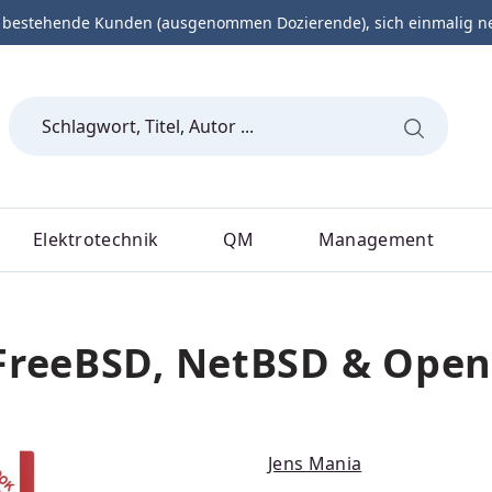
 bestehende Kunden (ausgenommen Dozierende), sich einmalig neu 
Elektrotechnik
QM
Management
 FreeBSD, NetBSD & Ope
Jens Mania