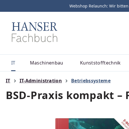
Webshop Relaunch: Wir bitten
m Hauptinhalt springen
Zur Suche springen
Zur Hauptnavigation springen
IT
Maschinenbau
Kunststofftechnik
IT
IT-Administration
Betriebssysteme
BSD-Praxis kompakt –
Bildergalerie überspringen