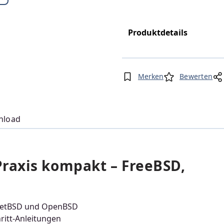
Produktdetails
Merken
Bewerten
nload
raxis kompakt – FreeBSD,
 NetBSD und OpenBSD
hritt-Anleitungen