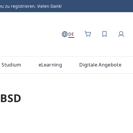
zu registrieren. Vielen Dank!
DE
DU HAST 0
Studium
eLearning
Digitale Angebote
nBSD