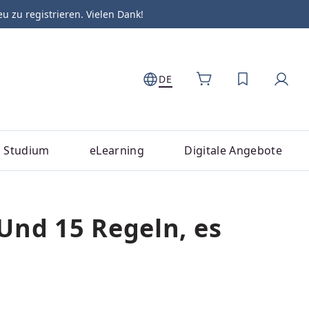
zu registrieren. Vielen Dank!
DE
DU HAST 0
Studium
eLearning
Digitale Angebote
Und 15 Regeln, es