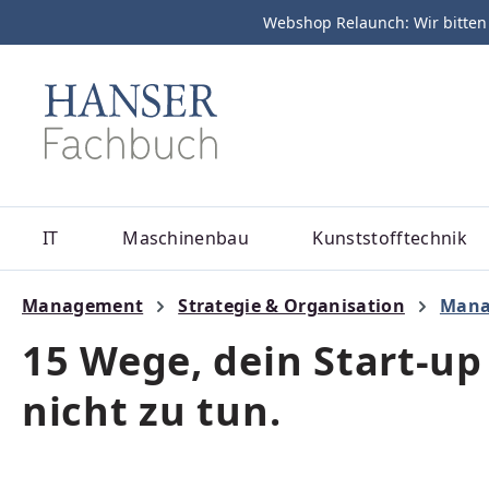
Webshop Relaunch: Wir bitten
m Hauptinhalt springen
Zur Suche springen
Zur Hauptnavigation springen
IT
Maschinenbau
Kunststofftechnik
Management
Strategie & Organisation
Mana
15 Wege, dein Start-up
nicht zu tun.