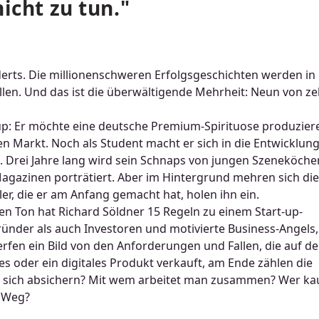
icht zu tun."
nderts. Die millionenschweren Erfolgsgeschichten werden in
Stillen. Und das ist die überwältigende Mehrheit: Neun von z
-up: Er möchte eine deutsche Premium-Spirituose produzier
 Markt. Noch als Student macht er sich in die Entwicklun
t. Drei Jahre lang wird sein Schnaps von jungen Szeneköche
Magazinen porträtiert. Aber im Hintergrund mehren sich die
ler, die er am Anfang gemacht hat, holen ihn ein.
n Ton hat Richard Söldner 15 Regeln zu einem Start-up-
ründer als auch Investoren und motivierte Business-Angels,
werfen ein Bild von den Anforderungen und Fallen, die auf d
es oder ein digitales Produkt verkauft, am Ende zählen die
n sich absichern? Mit wem arbeitet man zusammen? Wer ka
m Weg?