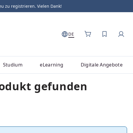
zu registrieren. Vielen Dank!
DE
DU HAST 0
Studium
eLearning
Digitale Angebote
rodukt gefunden