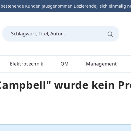
 bestehende Kunden (ausgenommen Dozierende), sich einmalig neu 
Elektrotechnik
QM
Management
 Campbell" wurde kein P