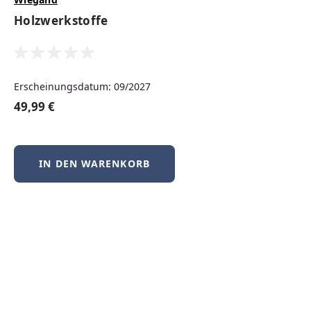
Neuerscheinungen
Holzwerkstoffe
Produktgalerie überspringen
Erscheinungsdatum: 09/2027
Neu
49,99 €
IN DEN WARENKORB
BSD-Praxis kompakt – FreeBSD, NetBSD &
OpenBSD