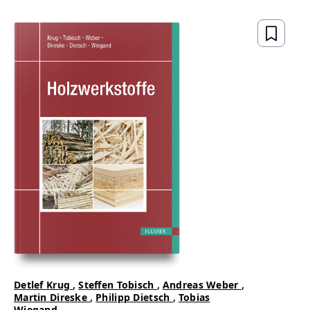
gesetzeskonform,
zukunftsfähig
ZUM BUCH
Detlef Krug
,
Steffen Tobisch
,
Andreas Weber
,
Martin Direske
,
Philipp Dietsch
,
Tobias
Wiegand