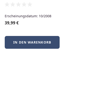
Neuerscheinungen
Erscheinungsdatum: 10/2008
39,99 €
Produktgalerie überspringen
Neu
IN DEN WARENKORB
BSD-Praxis kompakt – FreeBSD, NetBSD &
OpenBSD