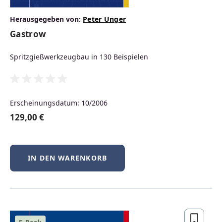
können. Der Hanser Fachbuchverlag
Herausgegeben von:
Peter Unger
unterstützt Sie mit didaktisch
Gastrow
hochwertig aufbereiteten
Lehrmaterialien
bei der Gestaltung
Spritzgießwerkzeugbau in 130 Beispielen
von Vorlesungen, Übungen und
Seminaren.
Erscheinungsdatum: 10/2006
129,00 €
MEHR INFOS FÜR DOZIERENDE
IN DEN WARENKORB