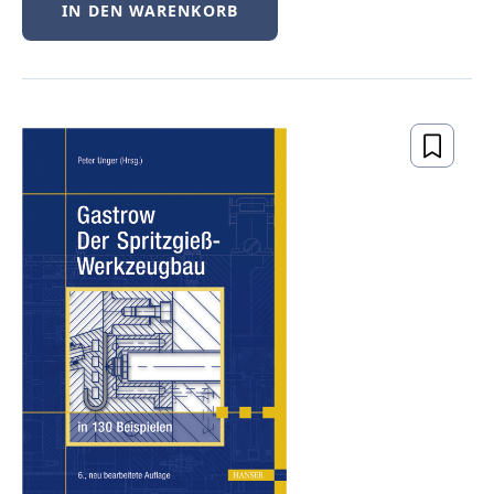
IN DEN WARENKORB
Für Dozierende und
Lehrkräfte
Als Dozierender haben Sie
kostenlosen Zugriff auf
elektronische Prüfexemplare
, die Sie
für den Einsatz in Ihrer Lehre prüfen