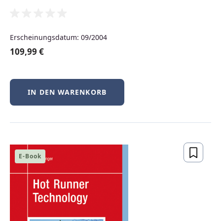
Neuerscheinungen
Erscheinungsdatum: 09/2004
Produktgalerie überspringen
109,99 €
Neu
IN DEN WARENKORB
E-Book
BSD-Praxis kompakt – FreeBSD, NetBSD &
OpenBSD