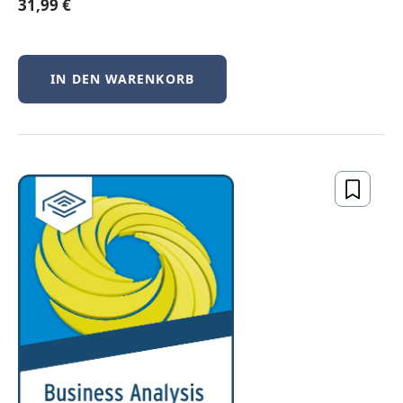
31,99 €
IN DEN WARENKORB
Sie lesen gerne und haben
Spaß daran, Rezensionen zu
verfassen?
Nehmen Sie Teil an der Testlesen-Aktion 
für E-Book Leseexemplare von Hanser. Es 
gibt Bücher aus 
allen Kategorien
 (IT, 
Maschinenbau, Kunststoffe, Management, 
QM) zur Auswahl. Reinschauen lohnt sich!
JETZT BEWERBEN