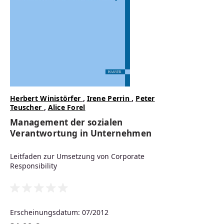
Regulärer Preis:
Herbert Winistörfer
,
Irene Perrin
,
Peter
Teuscher
,
Alice Forel
Management der sozialen
Verantwortung in Unternehmen
Leitfaden zur Umsetzung von Corporate
Responsibility
Erscheinungsdatum: 07/2012