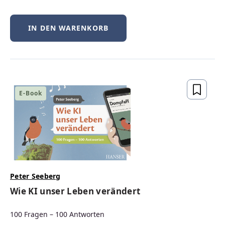
Nachhaltigkeit und
erneuerbare Energie
IN DEN WARENKORB
Die Energiewende bleibt eine zentrale
Aufgabe für Deutschland. Maßgeblich für
eine erfolgreiche Energiepolitik sind
Bezahlbarkeit, Sicherheit und
Umweltverträglichkeit. Auch unsere
E-Book
Autor:innen setzen sich mit der Thematik
auseinander. Werfen Sie doch gleich einen
Blick in die dazu erschienenen Bücher.
Peter Seeberg
Wie KI unser Leben verändert
100 Fragen – 100 Antworten