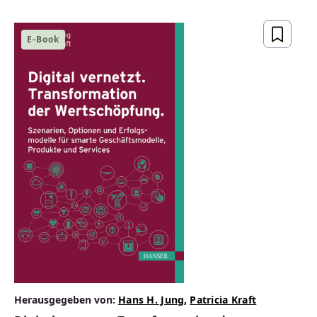
gesetzeskonform,
zukunftsfähig
E-Book
ZUM BUCH
Herausgegeben von:
Hans H. Jung
,
Patricia Kraft