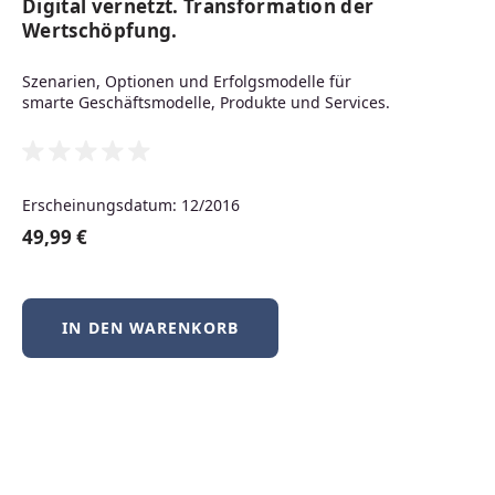
Digital vernetzt. Transformation der
Neuerscheinungen
Wertschöpfung.
Szenarien, Optionen und Erfolgsmodelle für
smarte Geschäftsmodelle, Produkte und Services.
Produktgalerie überspringen
Neu
Erscheinungsdatum: 12/2016
49,99 €
IN DEN WARENKORB
BSD-Praxis kompakt – FreeBSD, NetBSD &
OpenBSD