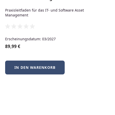
Neuerscheinungen
Praxisleitfaden für das IT- und Software Asset
Management
Produktgalerie überspringen
Neu
Erscheinungsdatum: 03/2027
89,99 €
IN DEN WARENKORB
BSD-Praxis kompakt – FreeBSD, NetBSD &
OpenBSD