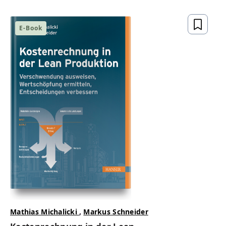
gesetzeskonform,
zukunftsfähig
E-Book
ZUM BUCH
Mathias Michalicki
,
Markus Schneider