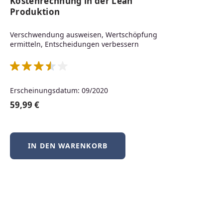
Kostenrechnung in der Lean
Neuerscheinungen
Produktion
Verschwendung ausweisen, Wertschöpfung
ermitteln, Entscheidungen verbessern
Produktgalerie überspringen
Neu
Erscheinungsdatum: 09/2020
59,99 €
IN DEN WARENKORB
BSD-Praxis kompakt – FreeBSD, NetBSD &
OpenBSD