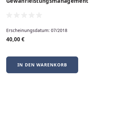
Gewährleistungsmanagement
Neuerscheinungen
Erscheinungsdatum: 07/2018
Produktgalerie überspringen
40,00 €
IN DEN WARENKORB
BSD-Praxis kompakt – FreeBSD, NetBSD &
OpenBSD