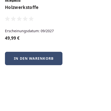
Neuerscheinungen
Holzwerkstoffe
Produktgalerie überspringen
Erscheinungsdatum: 09/2027
Neu
49,99 €
IN DEN WARENKORB
BSD-Praxis kompakt – FreeBSD, NetBSD &
OpenBSD