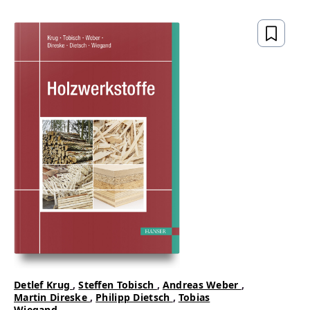
gesetzeskonform,
zukunftsfähig
ZUM BUCH
Detlef Krug
,
Steffen Tobisch
,
Andreas Weber
,
Martin Direske
,
Philipp Dietsch
,
Tobias
Wiegand