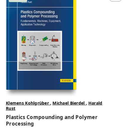
lieferbar
69,99 €
Regulärer Preis:
PDF
Print
EPUB
Klemens Kohlgrüber
,
Michael Bierdel
,
Harald
Rust
Plastics Compounding and Polymer
Processing