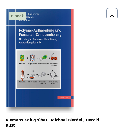
gesetzeskonform,
zukunftsfähig
E-Book
ZUM BUCH
Klemens Kohlgrüber
,
Michael Bierdel
,
Harald
Rust