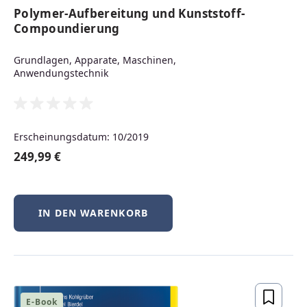
Neuerscheinungen
Polymer-Aufbereitung und Kunststoff-
Compoundierung
Grundlagen, Apparate, Maschinen,
Produktgalerie überspringen
Anwendungstechnik
Neu
Erscheinungsdatum: 10/2019
249,99 €
IN DEN WARENKORB
BSD-Praxis kompakt – FreeBSD, NetBSD &
OpenBSD
E-Book