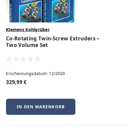
können. Der Hanser Fachbuchverlag
unterstützt Sie mit didaktisch
hochwertig aufbereiteten
Klemens Kohlgrüber
Lehrmaterialien
bei der Gestaltung
von Vorlesungen, Übungen und
Co-Rotating Twin-Screw Extruders –
Two Volume Set
Seminaren.
MEHR INFOS FÜR DOZIERENDE
Erscheinungsdatum: 12/2020
329,99 €
IN DEN WARENKORB