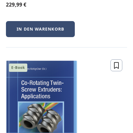
Nachhaltigkeit und
229,99 €
erneuerbare Energie
Die Energiewende bleibt eine zentrale
IN DEN WARENKORB
Aufgabe für Deutschland. Maßgeblich für
eine erfolgreiche Energiepolitik sind
Bezahlbarkeit, Sicherheit und
Umweltverträglichkeit. Auch unsere
Autor:innen setzen sich mit der Thematik
auseinander. Werfen Sie doch gleich einen
E-Book
Blick in die dazu erschienenen Bücher.