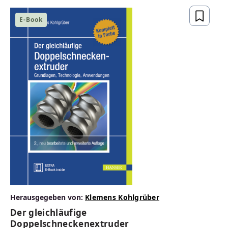
E-Book
Unsere große Auswahl an
Fachbüchern
IT
MASCHINENBAU
Herausgegeben von:
Klemens Kohlgrüber
KUNSTSTOFFTECHNIK
Der gleichläufige
Doppelschneckenextruder