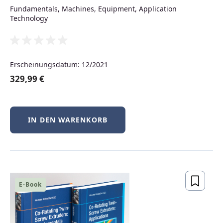
Fundamentals, Machines, Equipment, Application
Technology
Erscheinungsdatum: 12/2021
329,99 €
IN DEN WARENKORB
Für Dozierende und
Lehrkräfte
Als Dozierender haben Sie
E-Book
kostenlosen Zugriff auf
elektronische Prüfexemplare
, die Sie
für den Einsatz in Ihrer Lehre prüfen