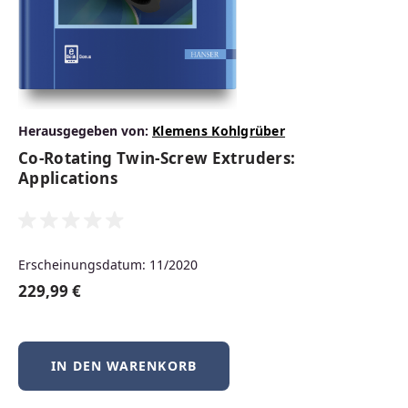
Produktgalerie überspringen
Top bewertet
Herausgegeben von:
Klemens Kohlgrüber
Co-Rotating Twin-Screw Extruders:
Applications
Nachhaltigkeit im Unternehmen
Erscheinungsdatum: 11/2020
229,99 €
Durchschnittliche Bewertung von 5 von 5 Sternen
IN DEN WARENKORB
lieferbar
59,99 €