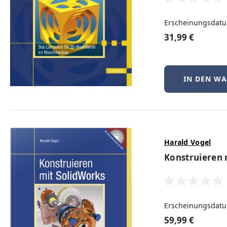
Erscheinungsdatu
31,99 €
lieferbar
69,99 €
Regulärer Preis:
PDF
Print
EPUB
IN DEN W
Harald Vogel
Konstruieren 
Erscheinungsdatu
59,99 €