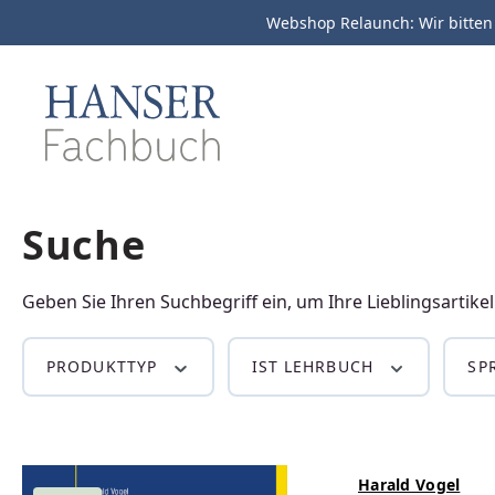
Webshop Relaunch: Wir bitten
m Hauptinhalt springen
Zur Suche springen
Zur Hauptnavigation springen
Suche
IT
Maschinenbau
Kunststofftechnik
Geben Sie Ihren Suchbegriff ein, um Ihre Lieblingsartikel
PRODUKTTYP
IST LEHRBUCH
SP
Rezyklate richtig
Harald Vogel