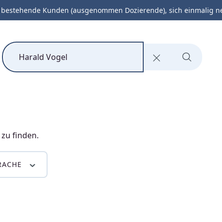
 bestehende Kunden (ausgenommen Dozierende), sich einmalig neu 
Elektrotechnik
QM
Management
 zu finden.
RACHE
 einsetzen