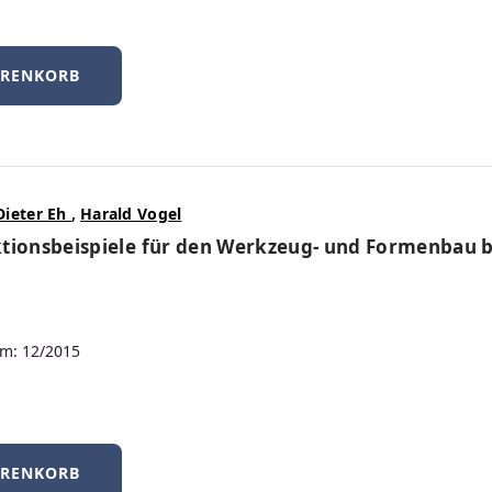
Für Dozierende und 
Als Dozierender haben Sie
kostenlo
ARENKORB
die Sie für den Einsatz in Ihrer Le
unterstützt Sie mit didaktisch
hoch
Gestaltung von Vorlesungen, Übun
MEHR INFOS FÜR DOZIERENDE
Dieter Eh
,
Harald Vogel
tionsbeispiele für den Werkzeug- und Formenbau 
m: 12/2015