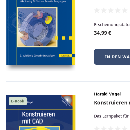
Produktgalerie überspringen
Erscheinungsdatu
34,99 €
Neu
IN DEN W
Harald Vogel
E-Book
Konstruieren
BSD-Praxis kompakt – FreeBSD, NetBSD &
OpenBSD
Das Lernpaket fü