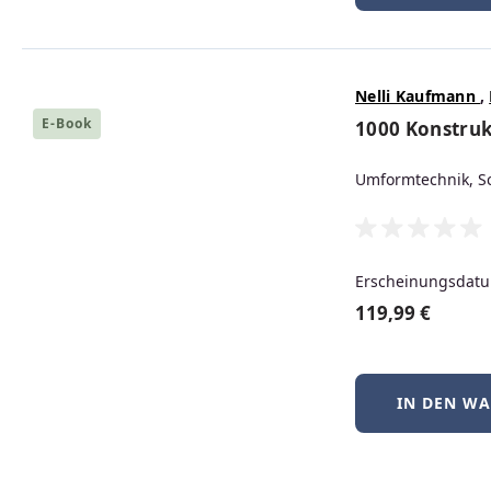
IN DEN W
Uns
Nelli Kaufmann
,
IT
E-Book
1000 Konstru
Umformtechnik, Sc
ELEKTROTECHNIK
Erscheinungsdatu
STUDIUM
119,99 €
IN DEN W