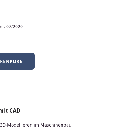
m: 07/2020
Neu
ARENKORB
 mit CAD
Fit für den technischen Strahlenschutz
r 3D-Modellieren im Maschinenbau
200 Aufgaben zum sicheren Umgang mit Quellen