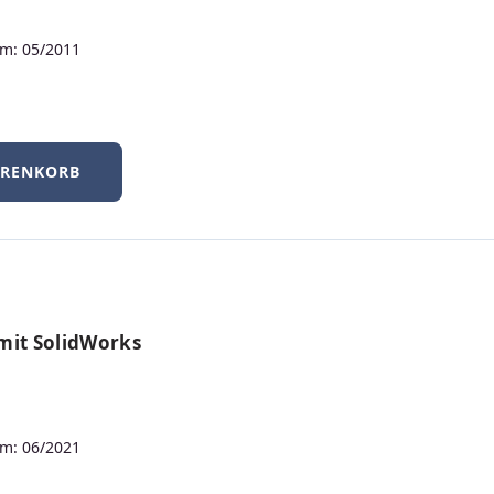
ionisierender Strahlung
m: 05/2011
lieferbar
39,99 €
Regulärer Preis:
PDF
Print
ARENKORB
mit SolidWorks
m: 06/2021