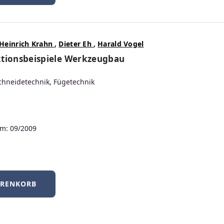
ARENKORB
ere große Auswahl an Fachbüc
Heinrich Krahn
,
Dieter Eh
,
Harald Vogel
MASCHINENBAU
ktionsbeispiele Werkzeugbau
hneidetechnik, Fügetechnik
QM
m: 09/2009
ELEARNING
ARENKORB