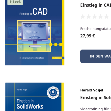
Vom nachhaltigen Pro
E-Book
Einstieg in CA
zur Praxisanwendung
Erscheinungsdatu
ZUM BUCH
27,99 €
IN DEN W
Harald Vogel
Einstieg in So
Videotraining für