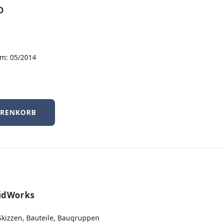
duktdesign bis
D
m: 05/2014
ARENKORB
lidWorks
Neuerscheinungen
 Skizzen, Bauteile, Baugruppen