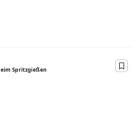
Lehrkräfte
sen Zugriff auf elektronische Prüfexemplare
,
hre prüfen können. Der Hanser Fachbuchverlag
wertig aufbereiteten Lehrmaterialien
bei der
gen und Seminaren.
beim Spritzgießen