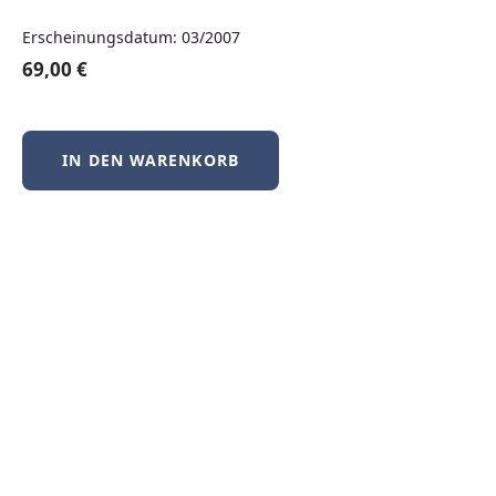
Neuerscheinungen
Erscheinungsdatum: 03/2007
69,00 €
Produktgalerie überspringen
Neu
IN DEN WARENKORB
BSD-Praxis kompakt – FreeBSD, NetBSD &
OpenBSD