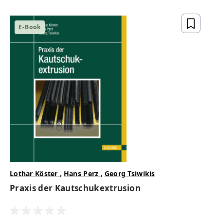
gesetzeskonform,
zukunftsfähig
E-Book
ZUM BUCH
Lothar Köster
,
Hans Perz
,
Georg Tsiwikis
Praxis der Kautschukextrusion