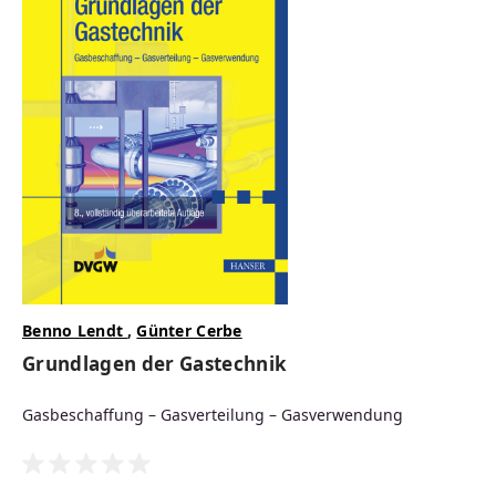
lieferbar
69,99 €
Regulärer Preis:
PDF
Print
EPUB
Benno Lendt
,
Günter Cerbe
Grundlagen der Gastechnik
Gasbeschaffung – Gasverteilung – Gasverwendung