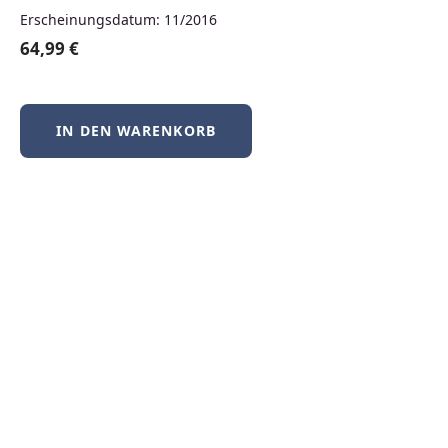
Erscheinungsdatum: 11/2016
64,99 €
IN DEN WARENKORB
Für Dozierende und
Lehrkräfte
Als Dozierender haben Sie
kostenlosen Zugriff auf
elektronische Prüfexemplare
, die Sie
für den Einsatz in Ihrer Lehre prüfen