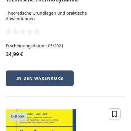
Neuerscheinungen
Theoretische Grundlagen und praktische
Anwendungen
Produktgalerie überspringen
Neu
Erscheinungsdatum: 05/2021
34,99 €
IN DEN WARENKORB
BSD-Praxis kompakt – FreeBSD, NetBSD &
OpenBSD
E-Book