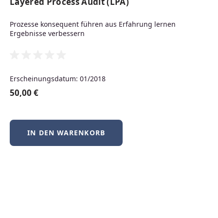
Layered Process Audit (LPA)
Neuerscheinungen
Prozesse konsequent führen aus Erfahrung lernen
Ergebnisse verbessern
Produktgalerie überspringen
Neu
Erscheinungsdatum: 01/2018
50,00 €
IN DEN WARENKORB
BSD-Praxis kompakt – FreeBSD, NetBSD &
OpenBSD