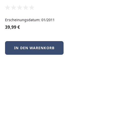
Neuerscheinungen
Erscheinungsdatum: 01/2011
Produktgalerie überspringen
39,99 €
Neu
IN DEN WARENKORB
BSD-Praxis kompakt – FreeBSD, NetBSD &
OpenBSD