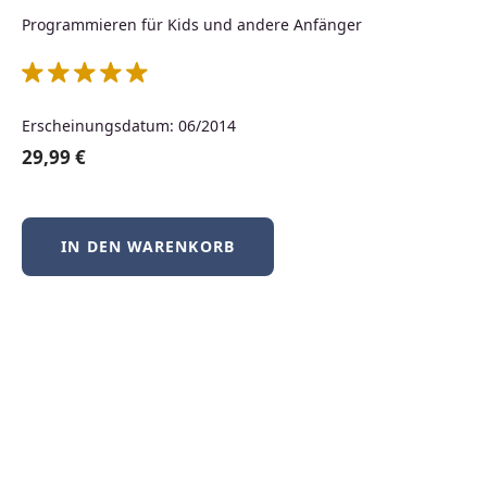
Neuerscheinungen
Programmieren für Kids und andere Anfänger
Produktgalerie überspringen
Erscheinungsdatum: 06/2014
Neu
29,99 €
IN DEN WARENKORB
BSD-Praxis kompakt – FreeBSD, NetBSD &
OpenBSD