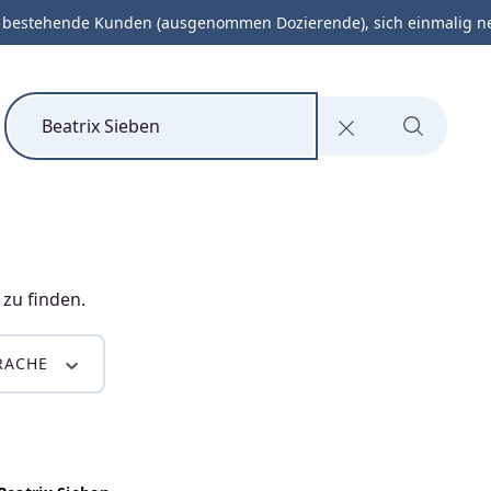
 bestehende Kunden (ausgenommen Dozierende), sich einmalig neu 
Elektrotechnik
QM
Management
 zu finden.
RACHE
 einsetzen