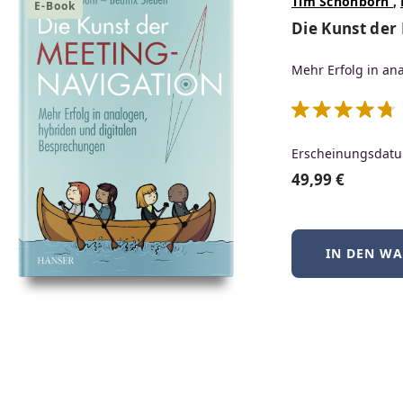
Vom nachhaltigen Pro
Tim Schönborn
,
E-Book
Die Kunst der
zur Praxisanwendung
Mehr Erfolg in an
ZUM BUCH
Erscheinungsdatu
49,99 €
IN DEN W