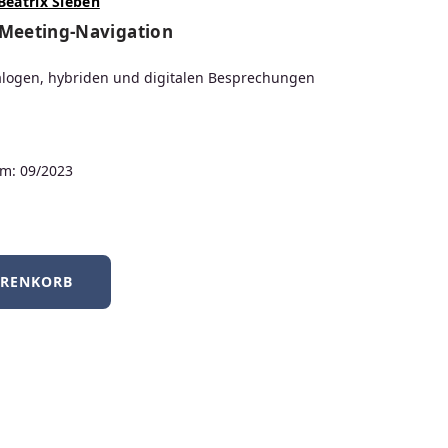
duktdesign bis
Beatrix Sieben
 Meeting-Navigation
alogen, hybriden und digitalen Besprechungen
m: 09/2023
ARENKORB
Neuerscheinungen