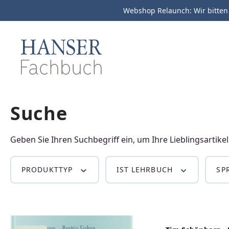
Webshop Relaunch: Wir bitten
m Hauptinhalt springen
Zur Suche springen
Zur Hauptnavigation springen
Suche
IT
Maschinenbau
Kunststofftechnik
Geben Sie Ihren Suchbegriff ein, um Ihre Lieblingsartikel
PRODUKTTYP
IST LEHRBUCH
SP
Rezyklate richtig