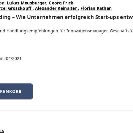
on:
Lukas Meusburger
,
Georg Frick
cel Grosskopff
,
Alexander Reinalter
,
Florian Kathan
ing – Wie Unternehmen erfolgreich Start-ups entw
und Handlungsempfehlungen für Innovationsmanager, Geschäftsf
Neu
m: 04/2021
ARENKORB
Fit für den technischen Strahlenschutz
200 Aufgaben zum sicheren Umgang mit Quellen
is