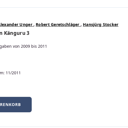
 bestehende Kunden (ausgenommen Dozierende), sich einmalig neu 
Alexander Unger
,
Robert Geretschläger
,
Hansjürg Stocker
m Känguru 3
gaben von 2009 bis 2011
Elektrotechnik
QM
Management
m: 11/2011
ARENKORB
 einsetzen