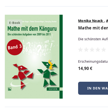
Webshop Relaunch: Wir bitten
m Hauptinhalt springen
Zur Suche springen
Zur Hauptnavigation springen
Monika Noack
,
E-Book
Mathe mit de
Die schönsten Auf
IT
Maschinenbau
Kunststofftechnik
Erscheinungsdatu
14,90 €
IN DEN W
Rezyklate richtig