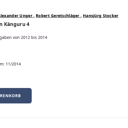
duktdesign bis
Alexander Unger
,
Robert Geretschläger
,
Hansjürg Stocker
m Känguru 4
gaben von 2012 bis 2014
m: 11/2014
ARENKORB
Neuerscheinungen