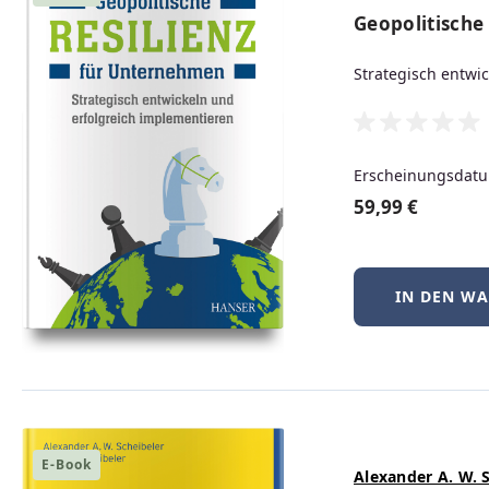
Geopolitische
Strategisch entwi
lieferbar
69,99 €
Regulärer Preis:
PDF
Print
EPUB
Erscheinungsdatu
59,99 €
IN DEN W
E-Book
Alexander A. W. 