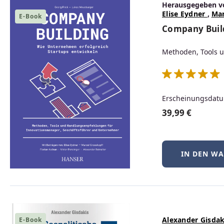
Herausgegeben v
Elise Eydner
,
Mar
E-Book
Company Build
Produktgalerie überspringen
Methoden, Tools 
Neu
Erscheinungsdatu
39,99 €
IN DEN W
BSD-Praxis kompakt – FreeBSD, NetBSD &
OpenBSD
Alexander Gisdak
E-Book