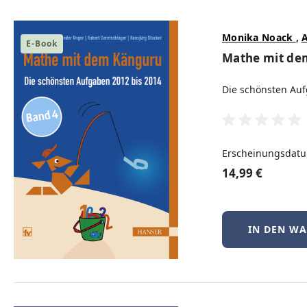
Vom nachhaltigen Pro
zur Praxisanwendung
Monika Noack
,
E-Book
Mathe mit de
ZUM BUCH
Die schönsten Auf
Erscheinungsdatu
14,99 €
IN DEN W