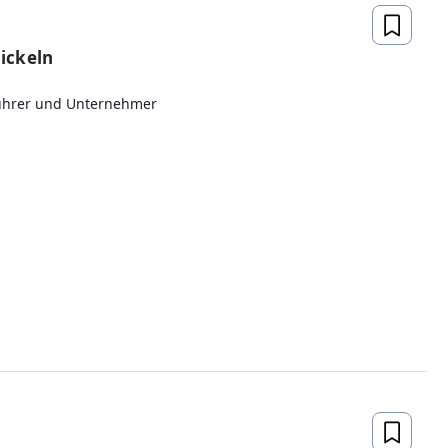
ickeln
ührer und Unternehmer
Neu
Einführung in die Regelungstechnik
Analoge und digitale Regelung, Fuzzy-Regler, Regel-