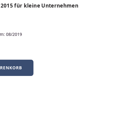
Für Dozierende und 
:2015 für kleine Unternehmen
Als Dozierender haben Sie
kostenlo
die Sie für den Einsatz in Ihrer Le
unterstützt Sie mit didaktisch
hoch
m: 08/2019
Gestaltung von Vorlesungen, Übun
MEHR INFOS FÜR DOZIERENDE
ARENKORB