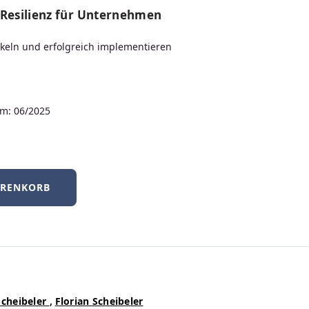
ionisierender Strahlung
 Resilienz für Unternehmen
ckeln und erfolgreich implementieren
lieferbar
39,99 €
Regulärer Preis:
PDF
Print
m: 06/2025
ARENKORB
Scheibeler
,
Florian Scheibeler